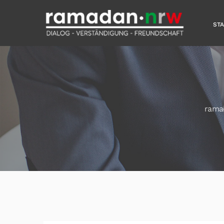
ST
rama