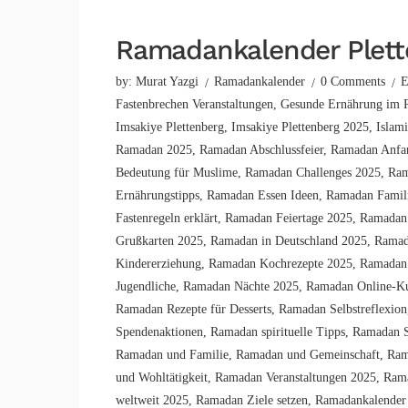
Ramadankalender Plett
by:
Murat Yazgi
Ramadankalender
0 Comments
E
Fastenbrechen Veranstaltungen
,
Gesunde Ernährung im
Imsakiye Plettenberg
,
Imsakiye Plettenberg 2025
,
Islam
Ramadan 2025
,
Ramadan Abschlussfeier
,
Ramadan Anfa
Bedeutung für Muslime
,
Ramadan Challenges 2025
,
Ram
Ernährungstipps
,
Ramadan Essen Ideen
,
Ramadan Famili
Fastenregeln erklärt
,
Ramadan Feiertage 2025
,
Ramadan
Grußkarten 2025
,
Ramadan in Deutschland 2025
,
Ramad
Kindererziehung
,
Ramadan Kochrezepte 2025
,
Ramadan 
Jugendliche
,
Ramadan Nächte 2025
,
Ramadan Online-K
Ramadan Rezepte für Desserts
,
Ramadan Selbstreflexion
Spendenaktionen
,
Ramadan spirituelle Tipps
,
Ramadan S
Ramadan und Familie
,
Ramadan und Gemeinschaft
,
Ram
und Wohltätigkeit
,
Ramadan Veranstaltungen 2025
,
Rama
weltweit 2025
,
Ramadan Ziele setzen
,
Ramadankalender