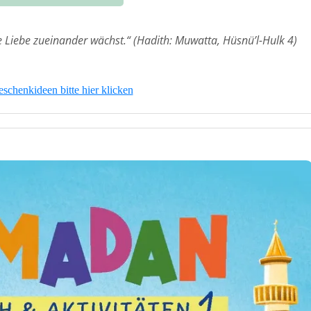
e Liebe zueinander wächst.“ (Hadith: Muwatta, Hüsnü’l-Hulk 4)
schenkideen bitte hier klicken