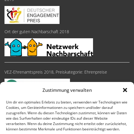
Ort der guten Nachbarschaft 2018
VEZ-Ehrenamtspreis 2018, Preiskategorie: Ehrenpreise
Zustimmung verwalten
Um dir ein optimales Erlebnis zu bieten, verwenden wir Technologien wie
Cookies, um Geräteinformationen zu speichern und/oder darauf
zuzugreifen. Wenn du diesen Technologien zustimmst, können wir Daten
wie das Surfverhalten oder eindeutige IDs auf dieser Website
verarbeiten. Wenn du deine Zustimmung nicht erteilst oder zurückziehst,
können bestimmte Merkmale und Funktionen beeinträchtigt werden.