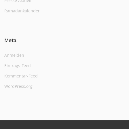
Presse Aktuell
Ramadankalender
Meta
Anmelden
Eintrags-Feed
Kommentar-Feed
WordPress.org