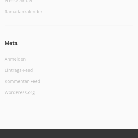
Presse Aktuell
Ramadankalender
Meta
Anmelden
Eintrags-Feed
Kommentar-Feed
WordPress.org