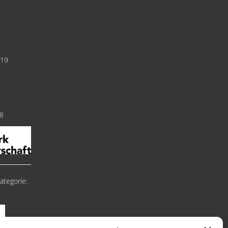
019
18
ategorie: