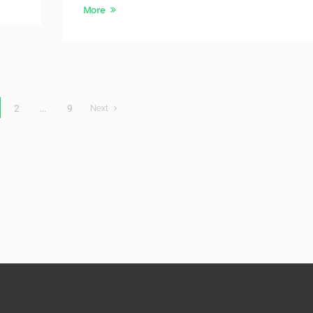
More
2
…
9
Next