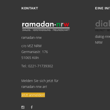
KONTAKT
EINE IN
dialog-nr
ramadan-nrw
NRW
c/o VEZ NRW
Germaniastr. 176
51065 Köln
Tel.: 0221-71739302
Melden Sie sich jetzt für
ramadan-nrw an!
Jetzt anmelden!