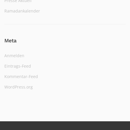
Presse Aktuell
Ramadankalender
Meta
Anmelden
Eintrags-Feed
Kommentar-Feed
WordPress.org