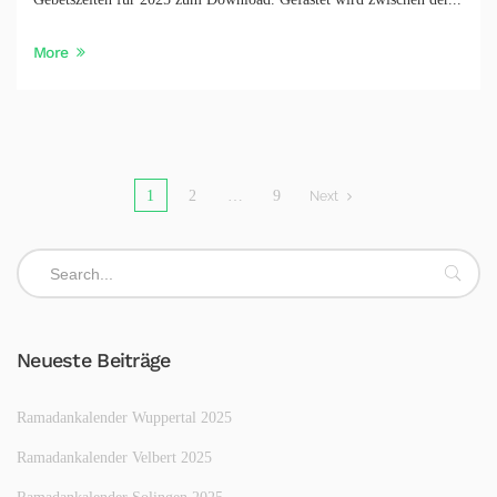
More
1
2
…
9
Next
Neueste Beiträge
Ramadankalender Wuppertal 2025
Ramadankalender Velbert 2025