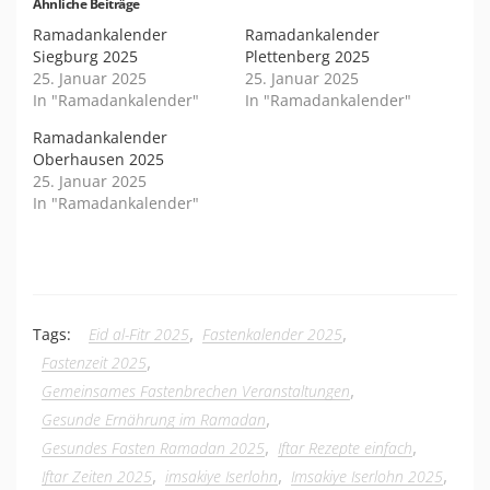
Ähnliche Beiträge
Ramadankalender
Ramadankalender
Siegburg 2025
Plettenberg 2025
25. Januar 2025
25. Januar 2025
In "Ramadankalender"
In "Ramadankalender"
Ramadankalender
Oberhausen 2025
25. Januar 2025
In "Ramadankalender"
,
,
Tags:
Eid al-Fitr 2025
Fastenkalender 2025
,
Fastenzeit 2025
,
Gemeinsames Fastenbrechen Veranstaltungen
,
Gesunde Ernährung im Ramadan
,
,
Gesundes Fasten Ramadan 2025
Iftar Rezepte einfach
,
,
,
Iftar Zeiten 2025
imsakiye Iserlohn
Imsakiye Iserlohn 2025