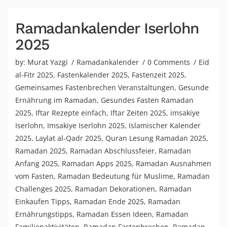
Ramadankalender Iserlohn
2025
by:
Murat Yazgi
Ramadankalender
0 Comments
Eid
al-Fitr 2025
,
Fastenkalender 2025
,
Fastenzeit 2025
,
Gemeinsames Fastenbrechen Veranstaltungen
,
Gesunde
Ernährung im Ramadan
,
Gesundes Fasten Ramadan
2025
,
Iftar Rezepte einfach
,
Iftar Zeiten 2025
,
imsakiye
Iserlohn
,
Imsakiye Iserlohn 2025
,
Islamischer Kalender
2025
,
Laylat al-Qadr 2025
,
Quran Lesung Ramadan 2025
,
Ramadan 2025
,
Ramadan Abschlussfeier
,
Ramadan
Anfang 2025
,
Ramadan Apps 2025
,
Ramadan Ausnahmen
vom Fasten
,
Ramadan Bedeutung für Muslime
,
Ramadan
Challenges 2025
,
Ramadan Dekorationen
,
Ramadan
Einkaufen Tipps
,
Ramadan Ende 2025
,
Ramadan
Ernährungstipps
,
Ramadan Essen Ideen
,
Ramadan
Familienaktivitäten
,
Ramadan Fastenbrechen
,
Ramadan