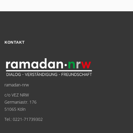
KONTAKT
ramadan-nrw
c/o VEZ NRW
Germaniastr. 176
51065 Köln
Tel.: 0221-71739302