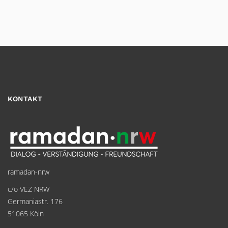
KONTAKT
ramadan-nrw
c/o VEZ NRW
Germaniastr. 176
51065 Köln