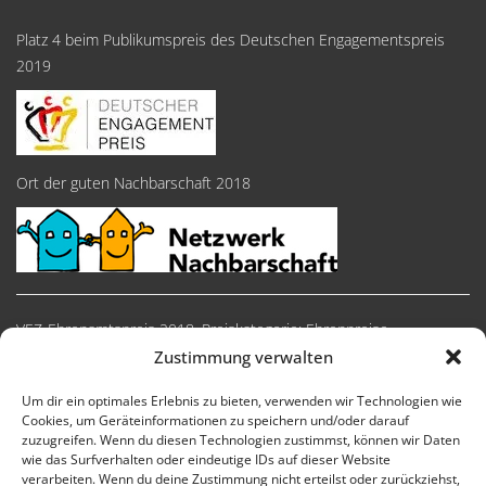
Platz 4 beim Publikumspreis des Deutschen Engagementspreis
2019
Ort der guten Nachbarschaft 2018
VEZ-Ehrenamtspreis 2018, Preiskategorie: Ehrenpreise
Zustimmung verwalten
Um dir ein optimales Erlebnis zu bieten, verwenden wir Technologien wie
Cookies, um Geräteinformationen zu speichern und/oder darauf
zuzugreifen. Wenn du diesen Technologien zustimmst, können wir Daten
wie das Surfverhalten oder eindeutige IDs auf dieser Website
verarbeiten. Wenn du deine Zustimmung nicht erteilst oder zurückziehst,