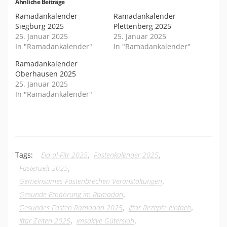
Ähnliche Beiträge
Ramadankalender
Ramadankalender
Siegburg 2025
Plettenberg 2025
25. Januar 2025
25. Januar 2025
In "Ramadankalender"
In "Ramadankalender"
Ramadankalender
Oberhausen 2025
25. Januar 2025
In "Ramadankalender"
,
,
Tags:
Eid al-Fitr 2025
Fastenkalender 2025
,
Fastenzeit 2025
,
Gemeinsames Fastenbrechen Veranstaltungen
,
Gesunde Ernährung im Ramadan
,
,
Gesundes Fasten Ramadan 2025
Iftar Rezepte einfach
,
,
Iftar Zeiten 2025
imsakiye Gütersloh