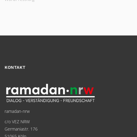
KONTAKT
ramadan-nrw
c/o VEZ NRW
Germaniastr. 176
51065 Köln