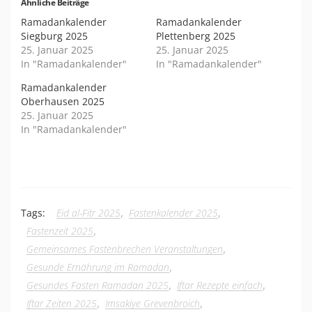
Ähnliche Beiträge
Ramadankalender
Ramadankalender
Siegburg 2025
Plettenberg 2025
25. Januar 2025
25. Januar 2025
In "Ramadankalender"
In "Ramadankalender"
Ramadankalender
Oberhausen 2025
25. Januar 2025
In "Ramadankalender"
,
,
Tags:
Eid al-Fitr 2025
Fastenkalender 2025
,
Fastenzeit 2025
,
Gemeinsames Fastenbrechen Veranstaltungen
,
Gesunde Ernährung im Ramadan
,
,
Gesundes Fasten Ramadan 2025
Iftar Rezepte einfach
,
,
Iftar Zeiten 2025
Imsakiye Grevenbroich