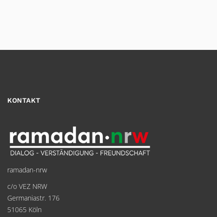
KONTAKT
ramadan-nrw
c/o VEZ NRW
Germaniastr. 176
51065 Köln