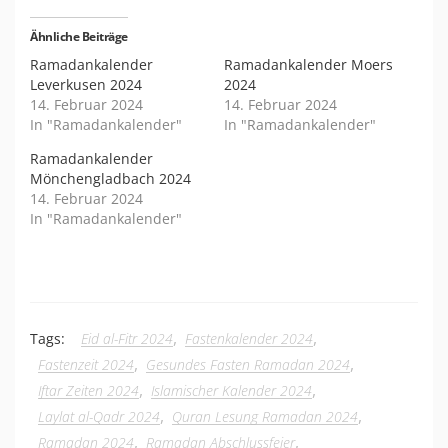
Ähnliche Beiträge
Ramadankalender
Ramadankalender Moers
Leverkusen 2024
2024
14. Februar 2024
14. Februar 2024
In "Ramadankalender"
In "Ramadankalender"
Ramadankalender
Mönchengladbach 2024
14. Februar 2024
In "Ramadankalender"
,
,
Tags:
Eid al-Fitr 2024
Fastenkalender 2024
,
,
Fastenzeit 2024
Gesundes Fasten Ramadan 2024
,
,
Iftar Zeiten 2024
Islamischer Kalender 2024
,
,
Laylat al-Qadr 2024
Quran Lesung Ramadan 2024
,
,
Ramadan 2024
Ramadan Abschlussfeier