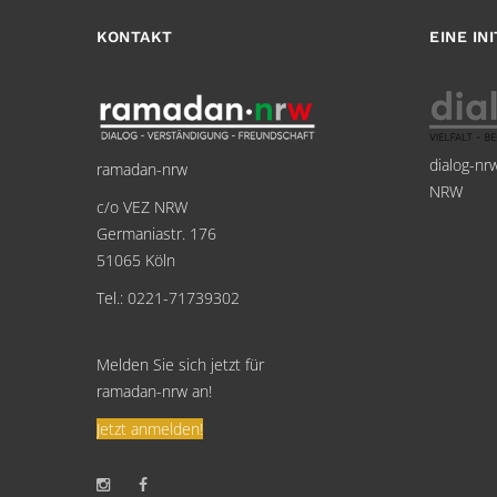
KONTAKT
EINE IN
dialog-nr
ramadan-nrw
NRW
c/o VEZ NRW
Germaniastr. 176
51065 Köln
Tel.: 0221-71739302
Melden Sie sich jetzt für
ramadan-nrw an!
Jetzt anmelden!