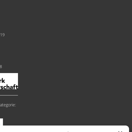
019
18
ategorie: