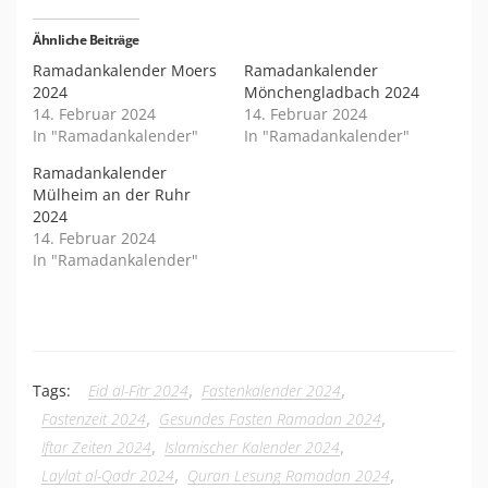
Ähnliche Beiträge
Ramadankalender Moers
Ramadankalender
2024
Mönchengladbach 2024
14. Februar 2024
14. Februar 2024
In "Ramadankalender"
In "Ramadankalender"
Ramadankalender
Mülheim an der Ruhr
2024
14. Februar 2024
In "Ramadankalender"
,
,
Tags:
Eid al-Fitr 2024
Fastenkalender 2024
,
,
Fastenzeit 2024
Gesundes Fasten Ramadan 2024
,
,
Iftar Zeiten 2024
Islamischer Kalender 2024
,
,
Laylat al-Qadr 2024
Quran Lesung Ramadan 2024