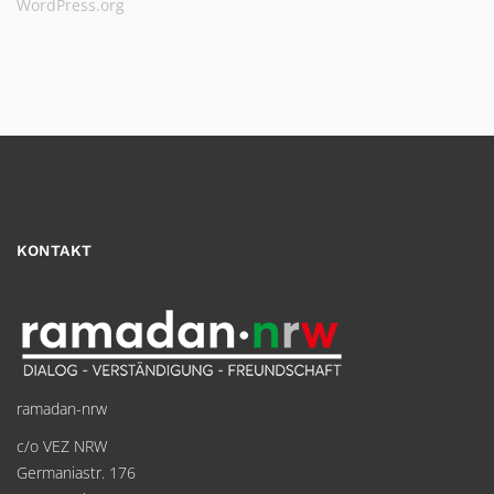
WordPress.org
KONTAKT
ramadan-nrw
c/o VEZ NRW
Germaniastr. 176