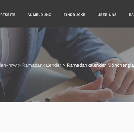
ARTSEITE
ANMELDUNG
EINDRÜCKE
ÜBER UNS
RA
dan-nrw
>
Ramadankalender
>
Ramadankalender Mönchengl