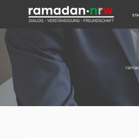
ST
rama