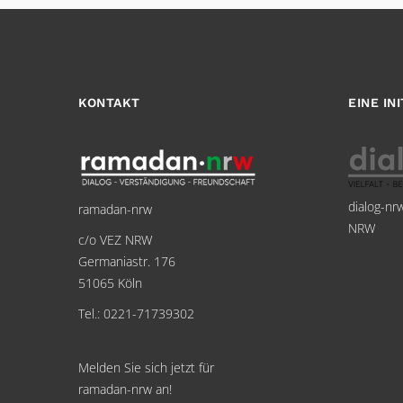
KONTAKT
EINE IN
dialog-nr
ramadan-nrw
NRW
c/o VEZ NRW
Germaniastr. 176
51065 Köln
Tel.: 0221-71739302
Melden Sie sich jetzt für
ramadan-nrw an!