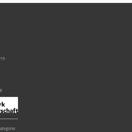
019
18
ategorie: