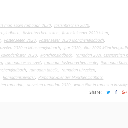
,
,
 darf man essen ramadan 2020
fastenbrechen 2020
,
,
,
engladbach
fastenbrechen zeiten
fastenkalender 2020 islam
,
,
,
t
Fastenzeiten 2020
Fastenzeiten 2020 Mönchengladbach
,
,
enzeiten 2020 in Mönchengladbach
iftar 2020
iftar 2020 Mönchenglad
,
,
r kalenderfasten 2020
Mönchengladbach
ramadan 2020 essenszeiten 
,
,
,
en
ramadan essenszeiit
ramadan fastenbrechen heute
Ramadan Kalen
,
,
,
nchengladbach
ramadan tabelle
ramadan uhrzeiten
,
,
,
Ramadankalender
Ramadankalender Mönchengladbach
,
,
asten ramadan
uhrzeiten ramadan 2020
wann iftar in ramazan imsakiye
Share: