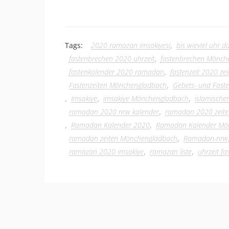
,
Tags:
2020 ramazan imsakiyesi
bis wieviel uhr
,
fastenbrechen 2020 uhrzeit
fastenbrechen Mönch
,
fastenkalender 2020 ramadan
fastenzeit 2020 zei
,
Fastenzeiten Mönchengladbach
Gebets- und Fast
,
,
,
Imsakiye
imsakiye Mönchengladbach
islamische
,
ramadan 2020 nrw kalender
ramadan 2020 zeit
,
,
Ramadan Kalender 2020
Ramadan Kalender Mö
,
ramadan zeiten Mönchengladbach
Ramadan-nrw
,
,
ramazan 2020 imsakiye
ramazan liste
uhrzeit f