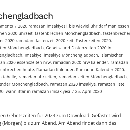
chengladbach
mments
2020 ramazan imsakiyesi
,
bis wieviel uhr darf man essen
hen 2020 uhrzeit
,
fastenbrechen Mönchengladbach
,
fastenbreche
der 2020 ramadan
,
fastenzeit 2020 zeit
,
Fastenzeiten 2020
,
iten Mönchengladbach
,
Gebets- und Fastenzeiten 2020 in
hengladbach
,
Imsakiye
,
imsakiye Mönchengladbach
,
islamischer
an 2020 essenszeiten nrw
,
ramadan 2020 nrw kalender
,
ramadan
tenbrechen heute
,
Ramadan Kalender
,
Ramadan Kalender 2020
,
 tabelle
,
ramadan uhrzeiten
,
ramadan zeiten Mönchengladbach
,
ender Mönchengladbach
,
ramazan 2020 imsakiye
,
ramazan liste
,
20
,
wann iftar in ramazan imsakiyesi
25. April 2020
den Gebetszeiten für 2023 zum Download. Gefastet wird
(Morgen) bis zum Abend. Am Abend findet dann das