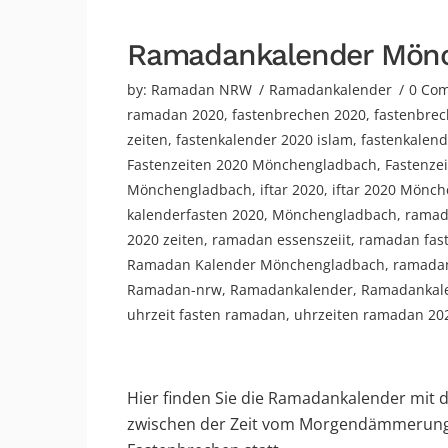
Ramadankalender Mön
by:
Ramadan NRW
Ramadankalender
0 Co
ramadan 2020
,
fastenbrechen 2020
,
fastenbrec
zeiten
,
fastenkalender 2020 islam
,
fastenkalen
Fastenzeiten 2020 Mönchengladbach
,
Fastenze
Mönchengladbach
,
iftar 2020
,
iftar 2020 Mönc
kalenderfasten 2020
,
Mönchengladbach
,
ramad
2020 zeiten
,
ramadan essenszeiit
,
ramadan fas
Ramadan Kalender Mönchengladbach
,
ramadan
Ramadan-nrw
,
Ramadankalender
,
Ramadankal
uhrzeit fasten ramadan
,
uhrzeiten ramadan 20
Hier finden Sie die Ramadankalender mit 
zwischen der Zeit vom Morgendämmerung 