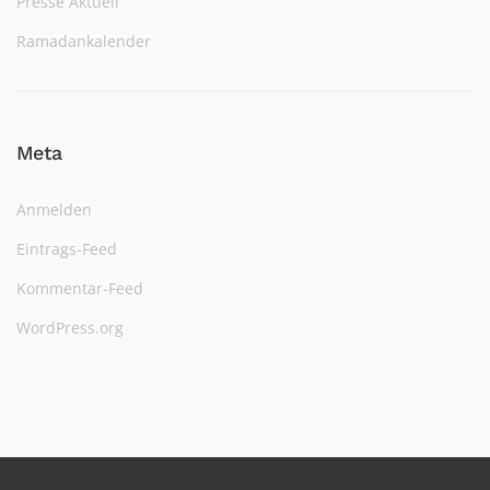
Presse Aktuell
Ramadankalender
Meta
Anmelden
Eintrags-Feed
Kommentar-Feed
WordPress.org