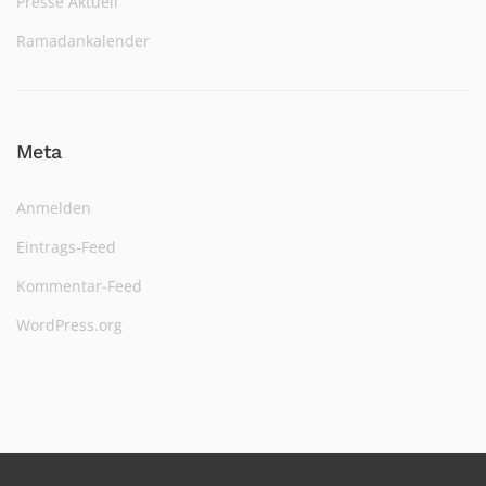
Presse Aktuell
Ramadankalender
Meta
Anmelden
Eintrags-Feed
Kommentar-Feed
WordPress.org