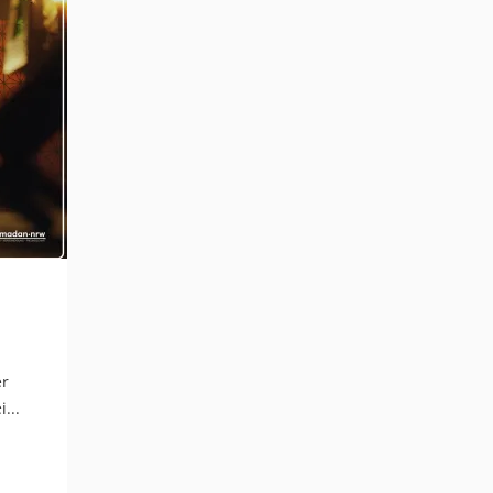
er
...