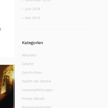
Juni 2018
Mai 2018
t
Kategorien
Aktuelles
Gebete
Geschichten
Hadith der Woche
Leseempfehlungen
Presse Aktuell
Ramadankalender