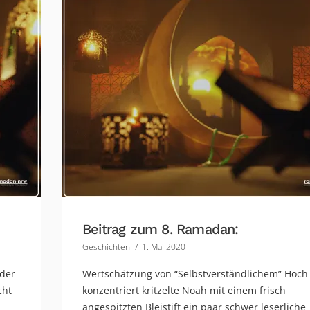
Beitrag zum 8. Ramadan:
Geschichten
1. Mai 2020
 der
Wertschätzung von “Selbstverständlichem” Hoch
cht
konzentriert kritzelte Noah mit einem frisch
angespitzten Bleistift ein paar schwer leserliche