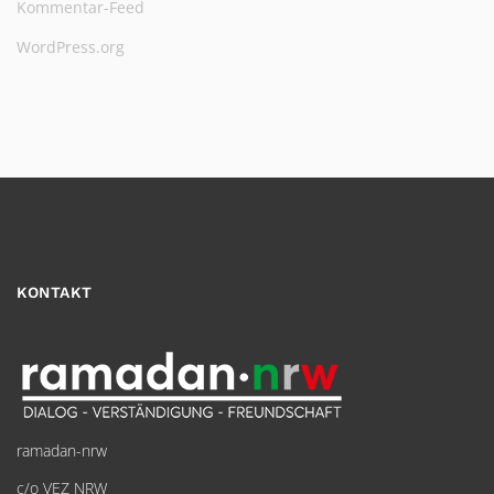
Kommentar-Feed
WordPress.org
KONTAKT
ramadan-nrw
c/o VEZ NRW