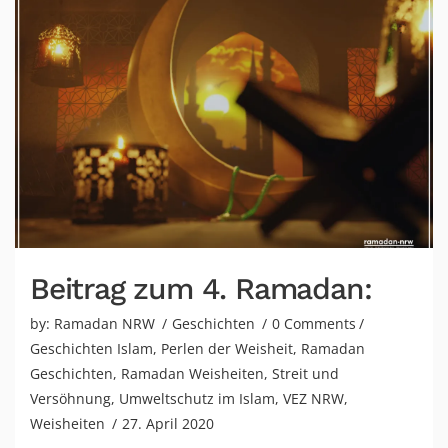
Beitrag zum 4. Ramadan:
by:
Ramadan NRW
Geschichten
0 Comments
Geschichten Islam
,
Perlen der Weisheit
,
Ramadan
Geschichten
,
Ramadan Weisheiten
,
Streit und
Versöhnung
,
Umweltschutz im Islam
,
VEZ NRW
,
Weisheiten
27. April 2020