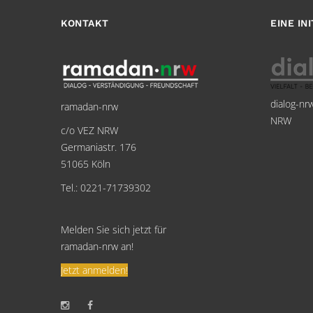
KONTAKT
EINE IN
dialog-nr
ramadan-nrw
NRW
c/o VEZ NRW
Germaniastr. 176
51065 Köln
Tel.: 0221-71739302
Melden Sie sich jetzt für
ramadan-nrw an!
Jetzt anmelden!