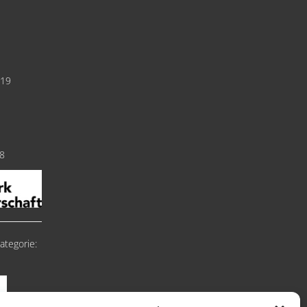
019
18
ategorie: