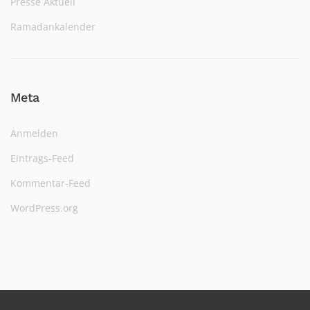
Presse Aktuell
Ramadankalender
Meta
Anmelden
Eintrags-Feed
Kommentar-Feed
WordPress.org