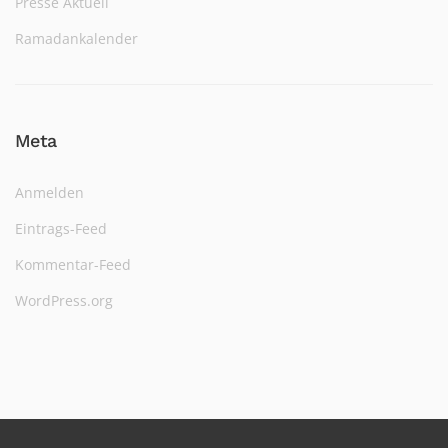
Presse Aktuell
Ramadankalender
Meta
Anmelden
Eintrags-Feed
Kommentar-Feed
WordPress.org