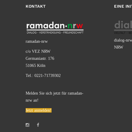
KONTAKT
EINE IN
dialog-nrw
ramadan-nrw
NRW
c/o VEZ NRW
Germaniastr. 176
51065 Köln
Tel.: 0221-71739302
Melden Sie sich jetzt für ramadan-
nrw an!
Jetzt anmelden!