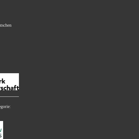
utschen
gorie: