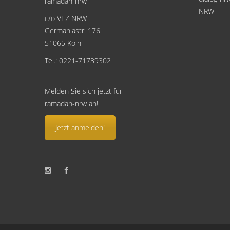
ramadan-nrw
NRW
c/o VEZ NRW
Germaniastr. 176
51065 Köln
Tel.: 0221-71739302
Melden Sie sich jetzt für
ramadan-nrw an!
Jetzt anmelden!