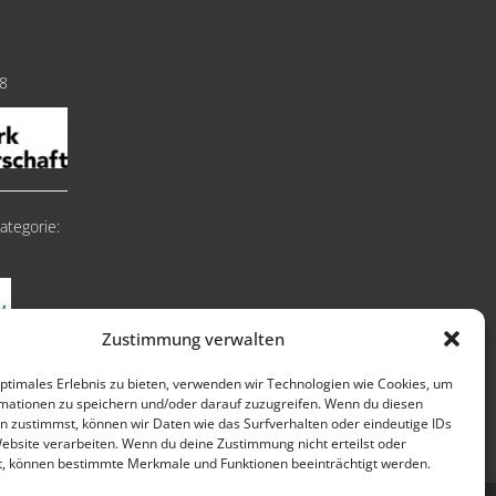
18
ategorie:
Zustimmung verwalten
optimales Erlebnis zu bieten, verwenden wir Technologien wie Cookies, um
mationen zu speichern und/oder darauf zuzugreifen. Wenn du diesen
n zustimmst, können wir Daten wie das Surfverhalten oder eindeutige IDs
Website verarbeiten. Wenn du deine Zustimmung nicht erteilst oder
t, können bestimmte Merkmale und Funktionen beeinträchtigt werden.