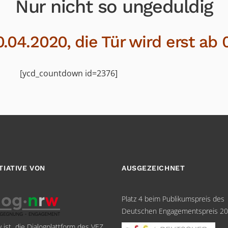
Nur nicht so ungeduldig
0.04.2020,
die Tür wird
erst ab 
[ycd_countdown id=2376]
ITIATIVE VON
AUSGEZEICHNET
Platz 4 beim Publikumspreis des
Deutschen Engagementspreis 2
w ist die Dialogplattform des VEZ