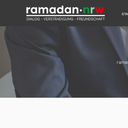
ST
rama