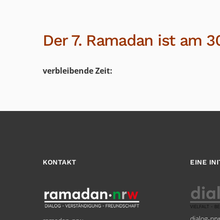
Der 7. Ramadan ist am 3
verbleibende Zeit:
KONTAKT
EINE IN
dialog-nr