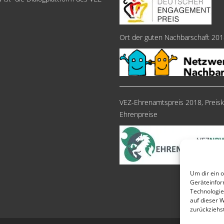
Ort der guten Nachbarschaft 20
VEZ-Ehrenamtspreis 2018, Preisk
Ehrenpreise
Um dir ein 
Geräteinfor
Technologie
auf dieser 
zurückziehs