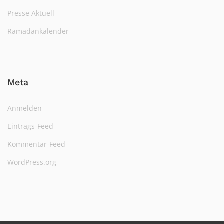
Presse Aktuell
Ramadankalender
Meta
Anmelden
Eintrags-Feed
Kommentar-Feed
WordPress.org