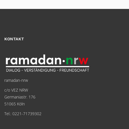
KONTAKT
ramadan-nrw
c/o VEZ NRW
Germaniastr. 176
51065 Köln
Tel.: 0221-71739302