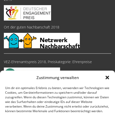
Ort der guten Nachbarschaft 2018
VEZ-Ehrenamtspreis 2018, Preiskategorie: Ehrenpreise
Zustimmung verwalten
Um dir ein optimales Erlebnis zu bieten, verwenden wir Technologien wie
Cookies, um Geräteinformationen zu speichern und/oder darauf
zuzugreifen. Wenn du diesen Technologien zustimmst, können wir Daten
wie das Surfverhalten oder eindeutige IDs auf dieser Website
verarbeiten. Wenn du deine Zustimmung nicht erteilst oder zurückziehst,
können bestimmte Merkmale und Funktionen beeinträchtigt werden.