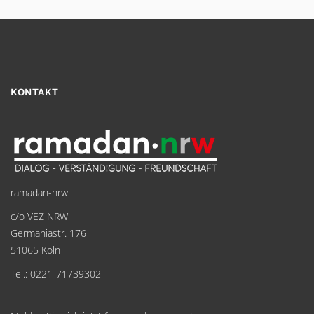
KONTAKT
ramadan-nrw
c/o VEZ NRW
Germaniastr. 176
51065 Köln
Tel.: 0221-71739302