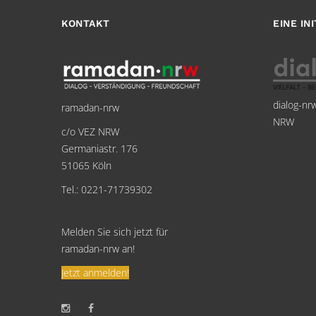
KONTAKT
EINE IN
dialog-nr
ramadan-nrw
NRW
c/o VEZ NRW
Germaniastr. 176
51065 Köln
Tel.: 0221-71739302
Melden Sie sich jetzt für
ramadan-nrw an!
Jetzt anmelden!