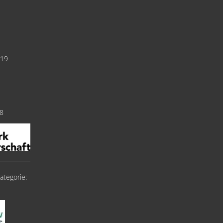
019
18
ategorie: