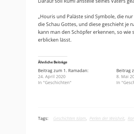
Darauf soll Rumi anstelle seines Vaters g
„Houris und Paläste sind Symbole, die nu
die Schau Gottes, und diese geschieht je 
kann man den Schöpfer erkennen, so wie s
erblicken lässt.
Ähnliche Beiträge
Beitrag zum 1. Ramadan:
Beitrag 
24. April 2020
8. Mai 2
In "Geschichten"
In "Gesc
,
,
Tags:
Geschichten Islam
Perlen der Weisheit
Ra