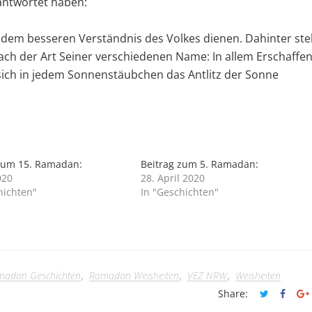
eantwortet haben:
r dem besseren Verständnis des Volkes dienen. Dahinter ste
nach der Art Seiner verschiedenen Name: In allem Erschaffe
ich in jedem Sonnenstäubchen das Antlitz der Sonne
zum 15. Ramadan:
Beitrag zum 5. Ramadan:
020
28. April 2020
hichten"
In "Geschichten"
,
,
,
madan Geschichten
Ramadan Weisheiten
VEZ NRW
Weisheiten
Share: