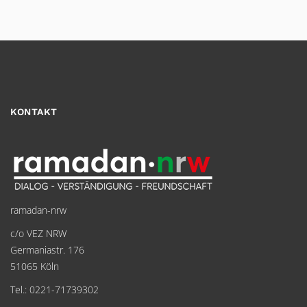
KONTAKT
ramadan-nrw
c/o VEZ NRW
Germaniastr. 176
51065 Köln
Tel.: 0221-71739302