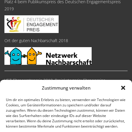
Platz 4 beim Publikumspreis des Deutschen Engagementspreis
2019
Ort der guten Nachbarschaft 2018
VEZ-Ehrenamtspreis 2018, Preiskategorie: Ehrenpreise
Zustimmung verwalten
Um dir ein optimales Erlebnis zu bieten, verwenden wir Technologien wie
Cookies, um Geräteinformationen zu speichern und/oder darauf
zuzugreifen. Wenn du diesen Technologien zustimmst, können wir Daten
wie das Surfverhalten oder eindeutige IDs auf dieser Website
verarbeiten. Wenn du deine Zustimmung nicht erteilst oder zurückziehst,
können bestimmte Merkmale und Funktionen beeinträchtigt werden.