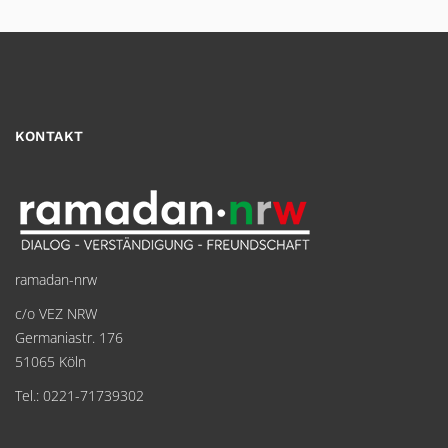
KONTAKT
ramadan-nrw
c/o VEZ NRW
Germaniastr. 176
51065 Köln
Tel.: 0221-71739302