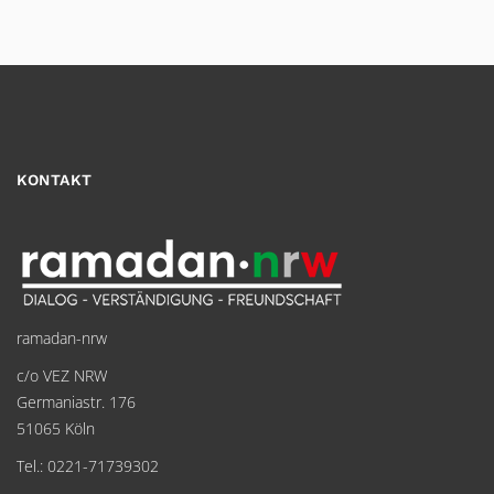
KONTAKT
ramadan-nrw
c/o VEZ NRW
Germaniastr. 176
51065 Köln
Tel.: 0221-71739302