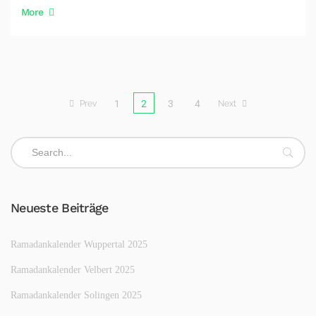
More
1
2
3
4
Prev
Next
Neueste Beiträge
Ramadankalender Wuppertal 2025
Ramadankalender Velbert 2025
Ramadankalender Solingen 2025