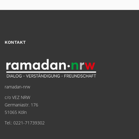
KONTAKT
ramadan-nrw
c/o VEZ NRW
Germaniastr. 176
51065 Köln
Tel.: 0221-71739302