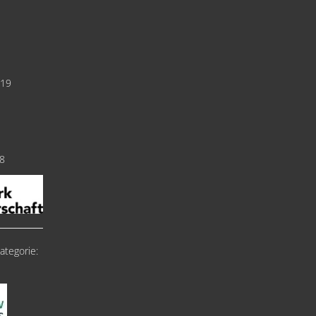
019
18
ategorie: