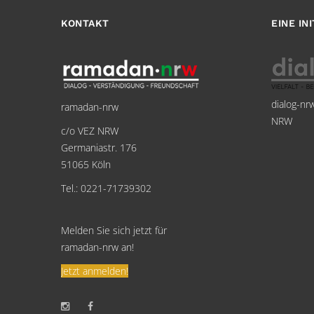
KONTAKT
EINE IN
dialog-nr
ramadan-nrw
NRW
c/o VEZ NRW
Germaniastr. 176
51065 Köln
Tel.: 0221-71739302
Melden Sie sich jetzt für
ramadan-nrw an!
Jetzt anmelden!