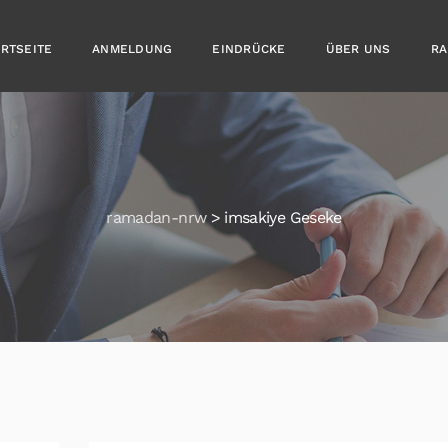
ARTSEITE
ANMELDUNG
EINDRÜCKE
ÜBER UNS
RA
ramadan-nrw
>
imsakiye Geseke