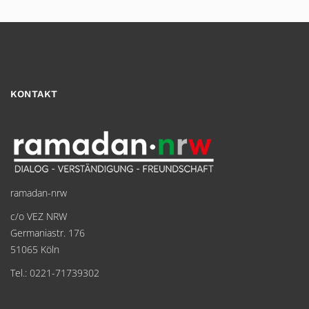
KONTAKT
ramadan-nrw
c/o VEZ NRW
Germaniastr. 176
51065 Köln
Tel.: 0221-71739302