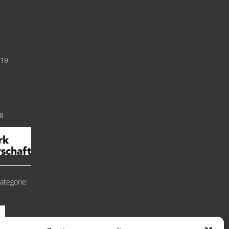
019
18
ategorie: