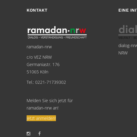
KONTAKT
EINE IN
dialog-nr
ramadan-nrw
NRW
c/o VEZ NRW
Germaniastr. 176
51065 Köln
Tel.: 0221-71739302
Melden Sie sich jetzt für
ramadan-nrw an!
Jetzt anmelden!