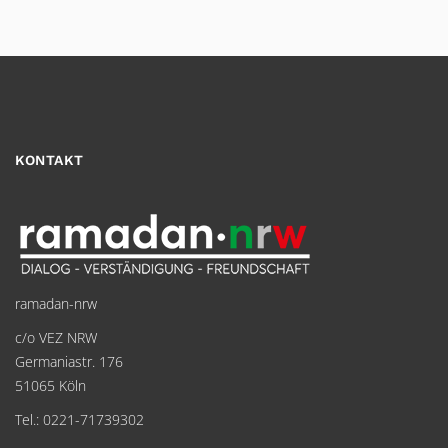
KONTAKT
ramadan-nrw
c/o VEZ NRW
Germaniastr. 176
51065 Köln
Tel.: 0221-71739302