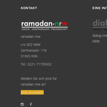
KONTAKT
EINE IN
dialog-nr
ramadan-nrw
NRW
c/o VEZ NRW
Germaniastr. 176
51065 Köln
Tel.: 0221-71739302
Melden Sie sich jetzt für
ramadan-nrw an!
Jetzt anmelden!