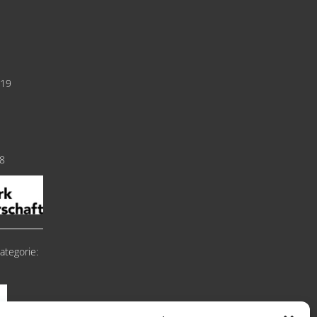
019
18
ategorie: