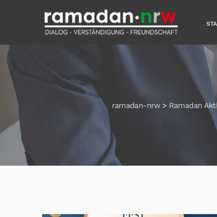
ST
ramadan-nrw
>
Ramadan Akti