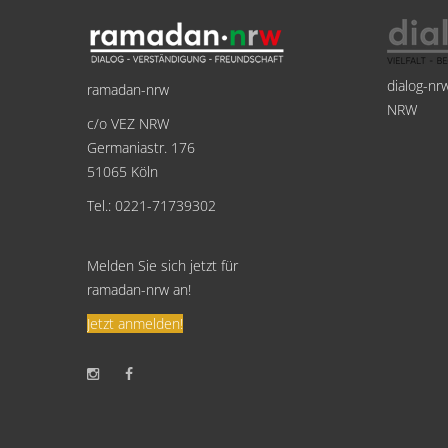
dialog-nr
ramadan-nrw
NRW
c/o VEZ NRW
Germaniastr. 176
51065 Köln
Tel.: 0221-71739302
Melden Sie sich jetzt für
ramadan-nrw an!
Jetzt anmelden!