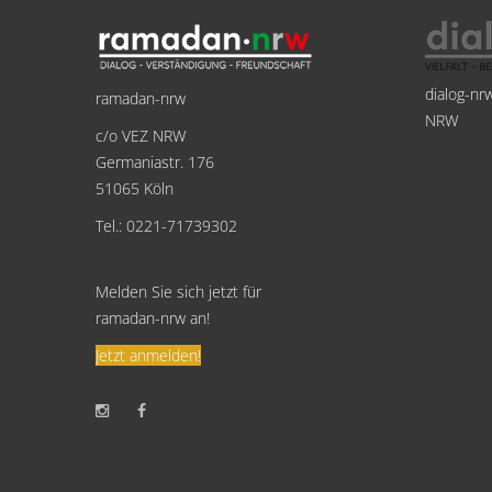
dialog-nr
ramadan-nrw
NRW
c/o VEZ NRW
Germaniastr. 176
51065 Köln
Tel.: 0221-71739302
Melden Sie sich jetzt für
ramadan-nrw an!
Jetzt anmelden!