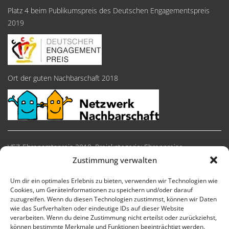
Platz 4 beim Publikumspreis des Deutschen Engagementspreis
2019
Ort der guten Nachbarschaft 2018
VEZ-Ehrenamtspreis 2018, Preiskategorie: Ehrenpreise
Zustimmung verwalten
Um dir ein optimales Erlebnis zu bieten, verwenden wir Technologien wie
Cookies, um Geräteinformationen zu speichern und/oder darauf
zuzugreifen. Wenn du diesen Technologien zustimmst, können wir Daten
wie das Surfverhalten oder eindeutige IDs auf dieser Website
verarbeiten. Wenn du deine Zustimmung nicht erteilst oder zurückziehst,
können bestimmte Merkmale und Funktionen beeinträchtigt werden.