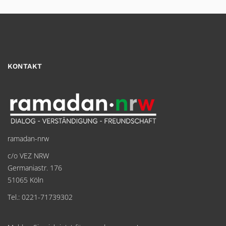
KONTAKT
ramadan-nrw
c/o VEZ NRW
Germaniastr. 176
51065 Köln
Tel.: 0221-71739302