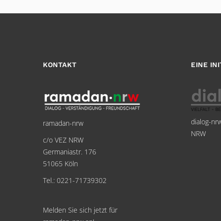
KONTAKT
EINE IN
dialog-nr
ramadan-nrw
NRW
c/o VEZ NRW
Germaniastr. 176
51065 Köln
Tel.: 0221-71739302
Melden Sie sich jetzt für