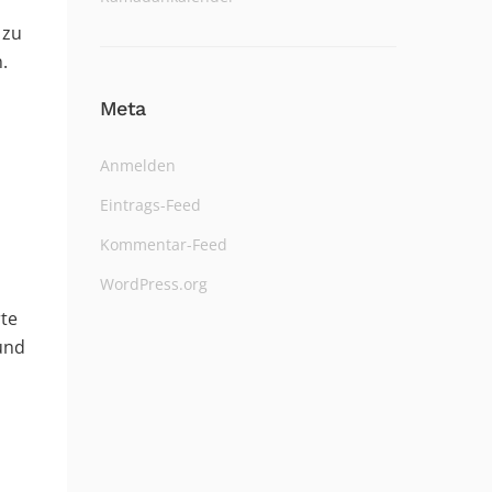
 zu
.
Meta
Anmelden
Eintrags-Feed
Kommentar-Feed
WordPress.org
te
und