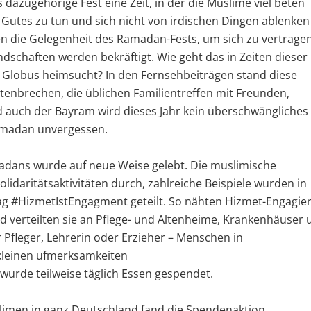
dazugehörige Fest eine Zeit, in der die Muslime viel beten
 Gutes zu tun und sich nicht von irdischen Dingen ablenken
zen die Gelegenheit des Ramadan-Fests, um sich zu vertragen
schaften werden bekräftigt. Wie geht das in Zeiten dieser
Globus heimsucht? In den Fernsehbeiträgen stand diese
tenbrechen, die üblichen Familientreffen mit Freunden,
 auch der Bayram wird dieses Jahr kein überschwängliches
Ramadan unvergessen.
dans wurde auf neue Weise gelebt. Die muslimische
lidaritätsaktivitäten durch, zahlreiche Beispiele wurden in
g #HizmetIstEngagment geteilt. So nähten Hizmet-Engagier
 verteilten sie an Pflege- und Altenheime, Krankenhäuser 
r Pfleger, Lehrerin oder Erzieher – Menschen in
kleinen ufmerksamkeiten
 wurde teilweise täglich Essen gespendet.
imen in ganz Deutschland fand die Spendenaktion