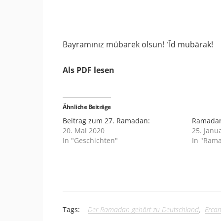
Bayramınız mübarek olsun! ʿĪd mubārak!
Als PDF lesen
Ähnliche Beiträge
Beitrag zum 27. Ramadan:
Ramadan
20. Mai 2020
25. Janu
In "Geschichten"
In "Ram
,
Tags:
Der Ramadan gehört zu Deutschland
Erca