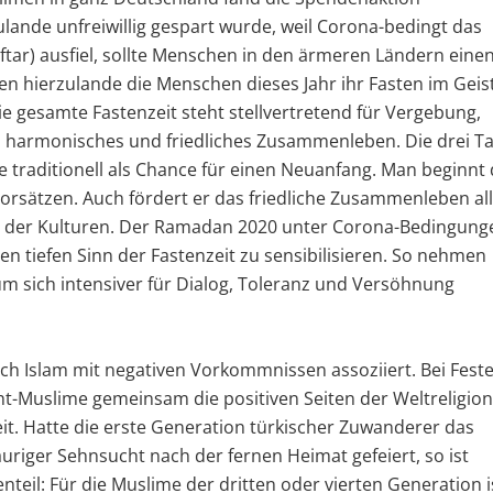
lande unfreiwillig gespart wurde, weil Corona-bedingt das
tar) ausfiel, sollte Menschen in den ärmeren Ländern eine
hen hierzulande die Menschen dieses Jahr ihr Fasten im Geis
ie gesamte Fastenzeit steht stellvertretend für Vergebung,
in harmonisches und friedliches Zusammenleben. Die drei T
traditionell als Chance für einen Neuanfang. Man beginnt 
rsätzen. Auch fördert er das friedliche Zusammenleben al
og der Kulturen. Der Ramadan 2020 unter Corona-Bedingung
en tiefen Sinn der Fastenzeit zu sensibilisieren. So nehmen
 um sich intensiver für Dialog, Toleranz und Versöhnung
ch Islam mit negativen Vorkommnissen assoziiert. Bei Fest
-Muslime gemeinsam die positiven Seiten der Weltreligion
eit. Hatte die erste Generation türkischer Zuwanderer das
riger Sehnsucht nach der fernen Heimat gefeiert, so ist
il: Für die Muslime der dritten oder vierten Generation i