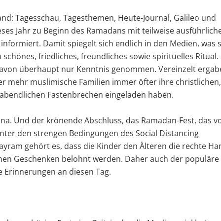
nd: Tagesschau, Tagesthemen, Heute-Journal, Galileo und
es Jahr zu Beginn des Ramadans mit teilweise ausführlich
informiert. Damit spiegelt sich endlich in den Medien, was s
schönes, friedliches, freundliches sowie spirituelles Ritual.
 davon überhaupt nur Kenntnis genommen. Vereinzelt ergab
er mehr muslimische Familien immer öfter ihre christlichen,
 abendlichen Fastenbrechen eingeladen haben.
ona. Und der krönende Abschluss, das Ramadan-Fest, das v
 unter den strengen Bedingungen des Social Distancing
Bayram gehört es, dass die Kinder den Älteren die rechte Ha
einen Geschenken belohnt werden. Daher auch der populäre
e Erinnerungen an diesen Tag.