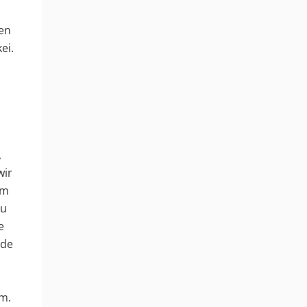
ten
ei.
,
wir
um
zu
e
nde
m.