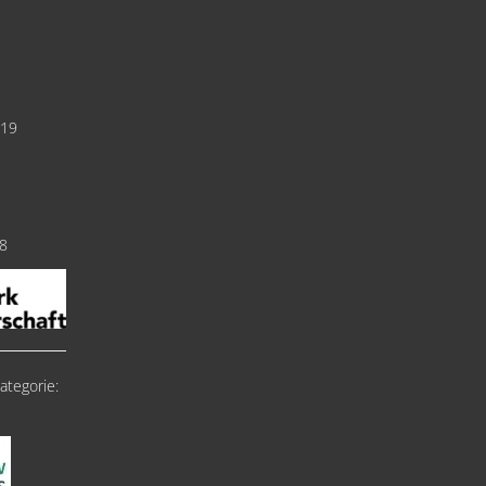
019
18
ategorie: