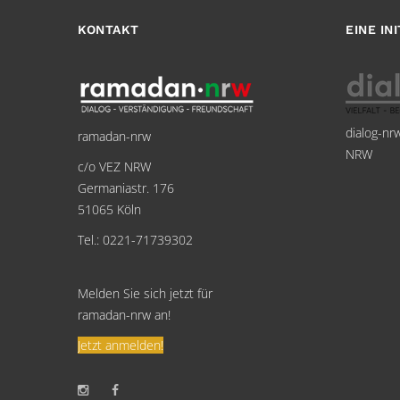
KONTAKT
EINE IN
dialog-nr
ramadan-nrw
NRW
c/o VEZ NRW
Germaniastr. 176
51065 Köln
Tel.: 0221-71739302
Melden Sie sich jetzt für
ramadan-nrw an!
Jetzt anmelden!